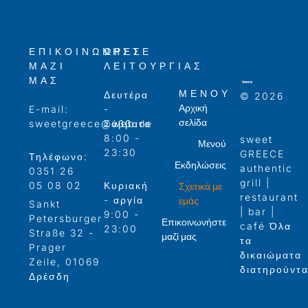
ΕΠΙΚΟΙΝΩΝΉΣΤΕ
ΏΡΕΣ
ΜΑΖΊ
ΛΕΙΤΟΥΡΓΊΑΣ
ΜΑΣ
ΜΕΝΟΎ
Δευτέρα
© 2026
Αρχική
E-mail:
-
σελίδα
sweetgreece@web.de
Σάββατο
8:00 -
sweet
Μενού
23:30
GREECE
Τηλέφωνο:
Εκδηλώσεις
authentic
0351 26
grill |
Σχετικά με
05 08 02
Κυριακή
restaurant
εμάς
- αργία
Sankt
| bar |
9:00 -
Petersburger
Επικοινωνήστε
café Όλα
23:00
Straße 32 -
μαζί μας
τα
Prager
δικαιώματα
Zeile, 01069
διατηρούντα
Δρέσδη