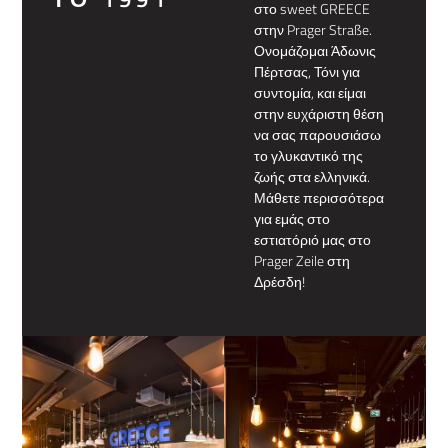
στο sweet GREECE
στην Prager Straße.
Ονομάζομαι Άδωνις
Πέρτσας, Τόνι για
συντομία, και είμαι
στην ευχάριστη θέση
να σας παρουσιάσω
το γλυκαντικό της
ζωής στα ελληνικά.
Μάθετε περισσότερα
για εμάς στο
εστιατόριό μας στο
Prager Zeile στη
Δρέσδη!